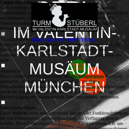
BERL
Cookie-Einstellungen
Diese Webseite verwendet Cookies, um Besuchern ein optimales
Nutzererlebnis zu bieten. Bestimmte Inhalte von Drittanbietern werden
nur angezeigt, wenn die entsprechende Option aktiviert ist. Die
Datenverarbeitung kann dann auch in einem Drittland erfolgen.
IM VALENTIN-
Weitere Informationen hierzu in der Datenschutzerklärung.
Technisch notwendige
BLICK INS TURMSTÜBERL
Diese Cookies sind zum Betrieb der Webseite notwendig, z.B. zum
KARLSTADT-
Schutz vor Hackerangriffen und zur Gewährleistung eines
konsistenten und der Nachfrage angepassten Erscheinungsbilds der
Seite.
MUSÄUM
Analytische
Diese Cookies werden verwendet, um das Nutzererlebnis weiter zu
MÜNCHEN
optimieren. Hierunter fallen auch Statistiken, die dem
Webseitenbetreiber von Drittanbietern zur Verfügung gestellt werden,
sowie die Ausspielung von personalisierter Werbung durch die
Nachverfolgung der Nutzeraktivität über verschiedene Webseiten.
Drittanbieter-Inhalte
Diese Webseite bietet möglicherweise Inhalte oder Funktionalitäten an,
die von Drittanbietern eigenverantwortlich zur Verfügung gestellt
werden. Diese Drittanbieter können eigene Cookies setzen, z.B. um
die Nutzeraktivität zu verfolgen oder ihre Angebote zu personalisieren