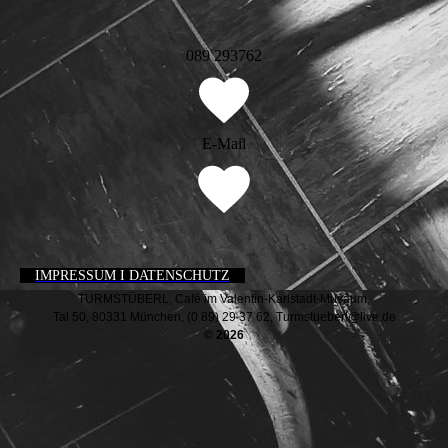
089 293762
E-Mail
IMPRESSUM I DATENSCHUTZ
TURMSTÜBERL, Café im Valentin-Karlstadt-Musäum,
Tal 50, 80331 München, (0 89) 29 37 62, Turmstueberl@live.de
© 2026